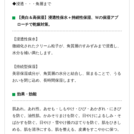
◆浸透・・・角層まで
【美白＆高保湿】浸透性保水＋持続性保湿、Ｗの保湿アプ
ローチで乾燥対策。
【浸透性保水】
微細化されたクリーム粒子が、角質層のすみずみまで浸透し、
水分を補い満たします。
【持続型保湿】
美容保湿成分が、角質層の水分と結合し、留まることで、うる
おいを閉じ込め、長時間保湿します。
効果・効能
肌あれ。あれ性。あせも・しもやけ・ひび・あかぎれ・にきび
を防ぐ。油性肌。かみそりまけを防ぐ。日やけによるしみ・そ
ばかすを防ぐ。日やけ・雪やけ後のほてりを防ぐ。肌をひきし
める。肌を清浄にする。肌を整える。皮膚をすこやかに保つ。