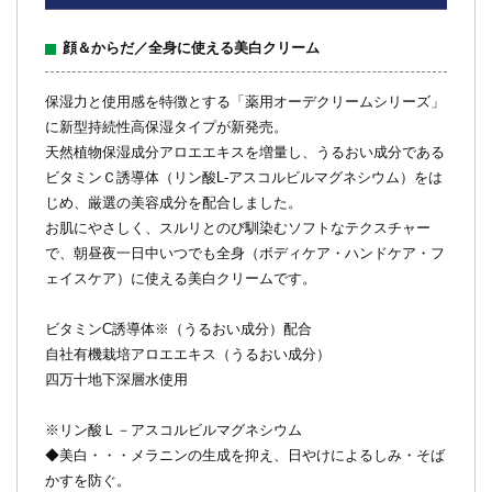
顔＆からだ／全身に使える美白クリーム
保湿力と使用感を特徴とする「薬用オーデクリームシリーズ」
に新型持続性高保湿タイプが新発売。
天然植物保湿成分アロエエキスを増量し、うるおい成分である
ビタミンＣ誘導体（リン酸L-アスコルビルマグネシウム）をは
じめ、厳選の美容成分を配合しました。
お肌にやさしく、スルリとのび馴染むソフトなテクスチャー
で、朝昼夜一日中いつでも全身（ボディケア・ハンドケア・フ
ェイスケア）に使える美白クリームです。
ビタミンC誘導体
※
（うるおい成分）配合
自社有機栽培アロエエキス（うるおい成分）
四万十地下深層水使用
※リン酸Ｌ－アスコルビルマグネシウム
◆美白・・・メラニンの生成を抑え、日やけによるしみ・そば
かすを防ぐ。