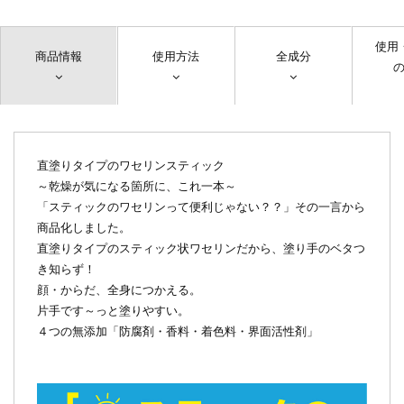
使用
商品情報
使用方法
全成分
直塗りタイプのワセリンスティック
～乾燥が気になる箇所に、これ一本～
「スティックのワセリンって便利じゃない？？」その一言から
商品化しました。
直塗りタイプのスティック状ワセリンだから、塗り手のベタつ
き知らず！
顔・からだ、全身につかえる。
片手です～っと塗りやすい。
４つの無添加「防腐剤・香料・着色料・界面活性剤」