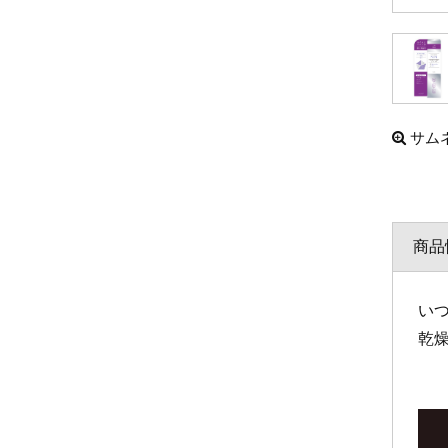
サム
商品
い
乾